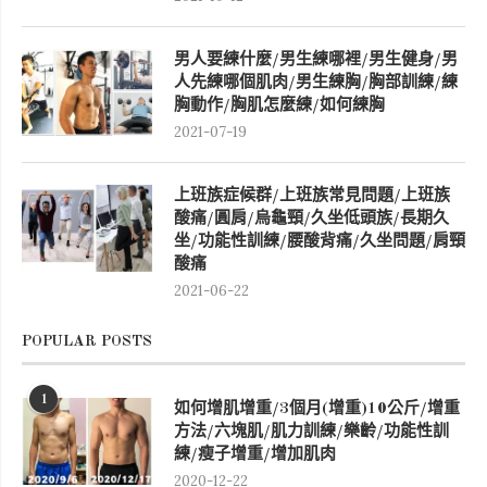
男人要練什麼/男生練哪裡/男生健身/男
人先練哪個肌肉/男生練胸/胸部訓練/練
胸動作/胸肌怎麼練/如何練胸
2021-07-19
上班族症候群/上班族常見問題/上班族
酸痛/圓肩/烏龜頸/久坐低頭族/長期久
坐/功能性訓練/腰酸背痛/久坐問題/肩頸
酸痛
2021-06-22
POPULAR POSTS
1
如何增肌增重/3個月(增重)10公斤/增重
方法/六塊肌/肌力訓練/樂齡/功能性訓
練/瘦子增重/增加肌肉
2020-12-22