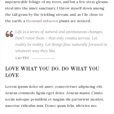
impenetrable foliage of my trees, and but a few stray gleams
steal into the inner sanctuary, I throw myself down among
the tall grass by the trickling stream; and, as I lie close to
the earth, a
thousand unknown
plants are noticed.
Life is a series of natural and spontaneous changes.
Don’t resist them – that only creates sorrow. Let
reality be reality. Let things flow naturally forward in
whatever way they like.
LAO TZU
LOVE WHAT YOU DO. DO WHAT YOU
LOVE
Lorem ipsum dolor sit amet, consectetuer adipiscing elit.
Aenean commodo ligula eget dolor. Aenean massa. Cumto
sociis natoque penatibus et magnis dis parturient montes,
nascetur ridiculus mus. Donec quam felis, ultricies nec.