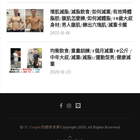
增肌減脂/減脂飲食/如何減重/有效降體
脂肪/腹肌怎麼練/如何減體脂/40歲大叔
身材/男人腹肌/練出六塊肌/減重卡關
2022-11-18
均衡飲食/重量訓練/4個月減重10公斤 /
中年大叔/減重(減脂)/運動型男/健康減
重
2020-11-23
©
JC Couple的健身食事
Copyright 2020, All Rights Reserved